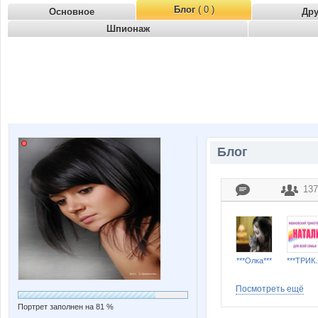
Блог
( 0 )
Основное
Др
Шпионаж
Блог
137
***Олка***
***ТРИК
Посмотреть ещё
Портрет заполнен на 81 %