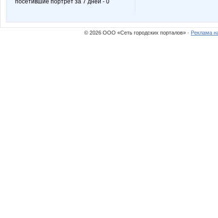
посетившие портрет за 7 дней - 0
Sunny smile
Svetyly
© 2026 ООО «Сеть городских порталов» ·
Реклама н
anaida
anela20
egorova-ov
elenk@
julliya
kari
miss grace
mnn75