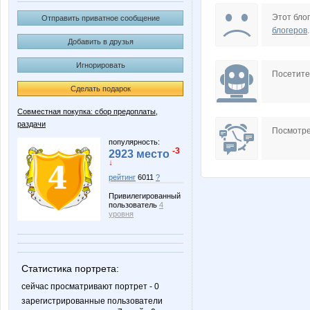
AnnaSergeevna
Anna
Этот блог
Отправить приватное сообщение
блогеров
.
Добавить в друзья
Игнорировать
Bobric
Clairett
Посетит
Сделать подарок
Совместная покупка: сбор предоплаты,
раздачи
JuJu595
KMALA
Посмотре
популярность:
-3
2923 место
↓
рейтинг
6011
?
Leonidych_Sad
Lia85
Привилегированный
пользователь
4
уровня
OlgaValerievna
Olgs
Статистика портрета:
сейчас просматривают портрет - 0
зарегистрированные пользователи